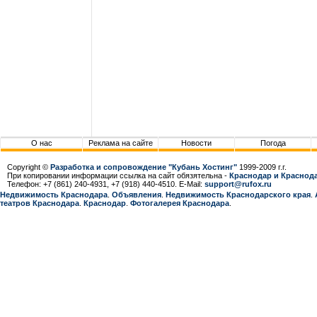
О нас
Реклама на сайте
Новости
Погода
Copyright ©
Разработка и сопровождение "Кубань Хостинг"
1999-2009 г.г.
При копировании информации ссылка на сайт обязятельна -
Краснодар и Краснода
Телефон: +7 (861) 240-4931, +7 (918) 440-4510. E-Mail:
support@rufox.ru
Недвижимость Краснодара
.
Объявления
.
Недвижимость Краснодарcкого края
.
театров Краснодара
.
Краснодар
.
Фотогалерея Краснодара
.