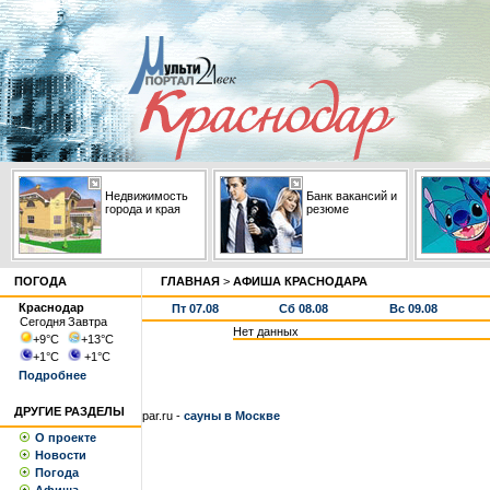
Недвижимость
Банк вакансий и
города и края
резюме
ПОГОДА
ГЛАВНАЯ
>
АФИША КРАСНОДАРА
Краснодар
Пт 07.08
Сб 08.08
Вс 09.08
Сегодня
Завтра
Нет данных
+9
°С
+13
°С
+1
°С
+1
°С
Подробнее
ДРУГИЕ РАЗДЕЛЫ
par.ru -
сауны в Москве
О проекте
Новости
Погода