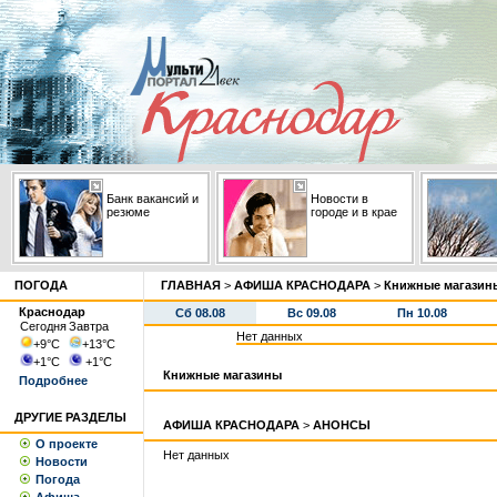
Банк вакансий и
Новости в
резюме
городе и в крае
ПОГОДА
ГЛАВНАЯ
>
АФИША КРАСНОДАРА
>
Книжные магазин
Краснодар
Сб 08.08
Вс 09.08
Пн 10.08
Сегодня
Завтра
Нет данных
+9
°С
+13
°С
+1
°С
+1
°С
Книжные магазины
Подробнее
ДРУГИЕ РАЗДЕЛЫ
АФИША КРАСНОДАРА
>
АНОНСЫ
О проекте
Нет данных
Новости
Погода