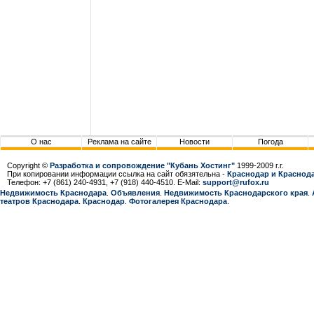
О нас
Реклама на сайте
Новости
Погода
Copyright ©
Разработка и сопровождение "Кубань Хостинг"
1999-2009 г.г.
При копировании информации ссылка на сайт обязятельна -
Краснодар и Краснода
Телефон: +7 (861) 240-4931, +7 (918) 440-4510. E-Mail:
support@rufox.ru
Недвижимость Краснодара
.
Объявления
.
Недвижимость Краснодарcкого края
.
театров Краснодара
.
Краснодар
.
Фотогалерея Краснодара
.