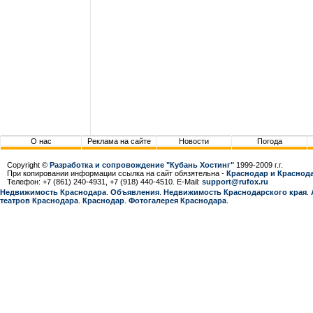
О нас
Реклама на сайте
Новости
Погода
Copyright ©
Разработка и сопровождение "Кубань Хостинг"
1999-2009 г.г.
При копировании информации ссылка на сайт обязятельна -
Краснодар и Краснода
Телефон: +7 (861) 240-4931, +7 (918) 440-4510. E-Mail:
support@rufox.ru
Недвижимость Краснодара
.
Объявления
.
Недвижимость Краснодарcкого края
.
театров Краснодара
.
Краснодар
.
Фотогалерея Краснодара
.