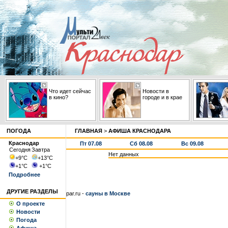
Что идет сейчас
Новости в
в кино?
городе и в крае
ПОГОДА
ГЛАВНАЯ
>
АФИША КРАСНОДАРА
Краснодар
Пт 07.08
Сб 08.08
Вс 09.08
Сегодня
Завтра
Нет данных
+9
°С
+13
°С
+1
°С
+1
°С
Подробнее
ДРУГИЕ РАЗДЕЛЫ
par.ru -
сауны в Москве
О проекте
Новости
Погода