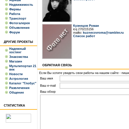
Афиша
Недвижимость
Фирмы
Работа
Транспорт
Фотогалерея
Кузнецов Роман
Объявления
icq 270215156
Форум
mailto:
kuznecovroma@rambler.ru
Список работ
ДРУГИЕ ПРОЕКТЫ
Надежный
хостинг
Знакомства
Магазин
ОБРАТНАЯ СВЯЗЬ
Мультипортал 21
век
Если Вы хотите увидеть свои работы на нашем сайте - пишит
Новости
Ваш имя
Астрология
Каталог "Глобус"
Ваш e-mail
Развлечения
Ваш обзор
Общение
СТАТИСТИКА