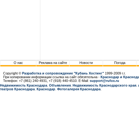
О нас
Реклама на сайте
Новости
Погода
Copyright ©
Разработка и сопровождение "Кубань Хостинг"
1999-2009 г.г.
При копировании информации ссылка на сайт обязятельна -
Краснодар и Краснода
Телефон: +7 (861) 240-4931, +7 (918) 440-4510. E-Mail:
support@rufox.ru
Недвижимость Краснодара
.
Объявления
.
Недвижимость Краснодарcкого края
.
театров Краснодара
.
Краснодар
.
Фотогалерея Краснодара
.