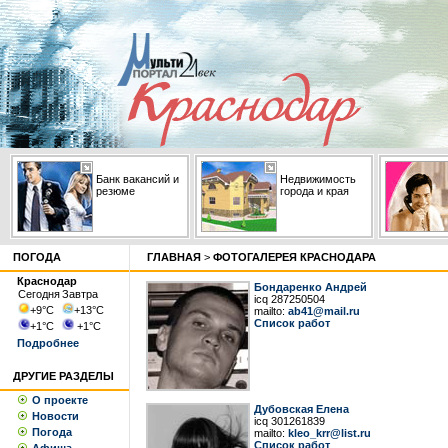
Банк вакансий и
Недвижимость
резюме
города и края
ПОГОДА
ГЛАВНАЯ
>
ФОТОГАЛЕРЕЯ КРАСНОДАРА
Краснодар
Бондаренко Андрей
Сегодня
Завтра
icq 287250504
+9
°С
+13
°С
mailto:
ab41@mail.ru
Список работ
+1
°С
+1
°С
Подробнее
ДРУГИЕ РАЗДЕЛЫ
О проекте
Дубовская Елена
Новости
icq 301261839
Погода
mailto:
kleo_krr@list.ru
Список работ