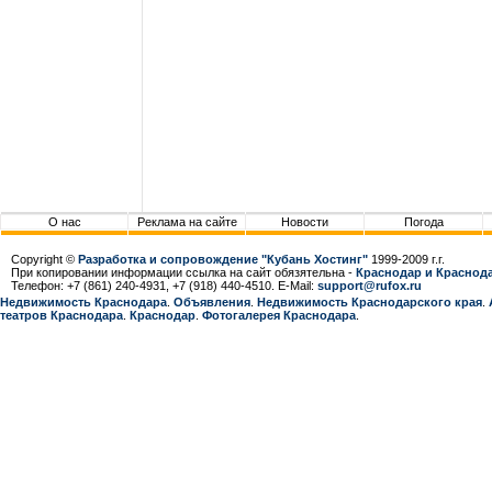
О нас
Реклама на сайте
Новости
Погода
Copyright ©
Разработка и сопровождение "Кубань Хостинг"
1999-2009 г.г.
При копировании информации ссылка на сайт обязятельна -
Краснодар и Краснода
Телефон: +7 (861) 240-4931, +7 (918) 440-4510. E-Mail:
support@rufox.ru
Недвижимость Краснодара
.
Объявления
.
Недвижимость Краснодарcкого края
.
театров Краснодара
.
Краснодар
.
Фотогалерея Краснодара
.