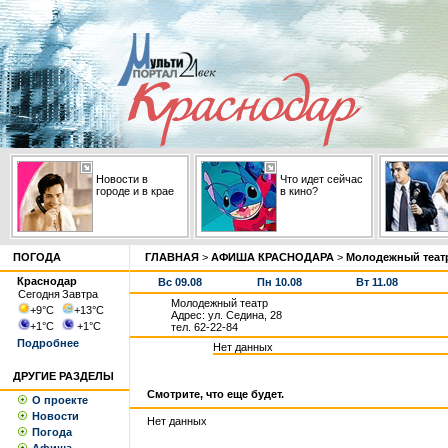
Новости в
Что идет сейчас
городе и в крае
в кино?
ПОГОДА
ГЛАВНАЯ
>
АФИША КРАСНОДАРА
>
Молодежный теат
Краснодар
Вс 09.08
Пн 10.08
Вт 11.08
Сегодня
Завтра
Молодежный театр
+9
°С
+13
°С
Адрес: ул. Седина, 28
+1
°С
+1
°С
тел. 62-22-84
Подробнее
Нет данных
ДРУГИЕ РАЗДЕЛЫ
Смотрите, что еще будет.
О проекте
Новости
Нет данных
Погода