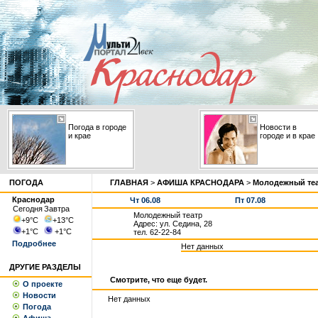
Погода в городе
Новости в
и крае
городе и в крае
ПОГОДА
ГЛАВНАЯ
>
АФИША КРАСНОДАРА
>
Молодежный те
Краснодар
Чт 06.08
Пт 07.08
Сегодня
Завтра
Молодежный театр
+9
°С
+13
°С
Адрес: ул. Седина, 28
+1
°С
+1
°С
тел. 62-22-84
Подробнее
Нет данных
ДРУГИЕ РАЗДЕЛЫ
Смотрите, что еще будет.
О проекте
Новости
Нет данных
Погода