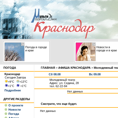
Погода в городе
Новости в
и крае
городе и в крае
ПОГОДА
ГЛАВНАЯ
>
АФИША КРАСНОДАРА
>
Молодежный те
Краснодар
Сб 08.08
Вс 09.08
Сегодня
Завтра
Молодежный театр
+9
°С
+13
°С
Адрес: ул. Седина, 28
+1
°С
+1
°С
тел. 62-22-84
Подробнее
Нет данных
ДРУГИЕ РАЗДЕЛЫ
Смотрите, что еще будет.
О проекте
Новости
Нет данных
Погода