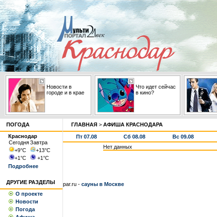
Новости в
Что идет сейчас
городе и в крае
в кино?
ПОГОДА
ГЛАВНАЯ
>
АФИША КРАСНОДАРА
Краснодар
Пт 07.08
Сб 08.08
Вс 09.08
Сегодня
Завтра
Нет данных
+9
°С
+13
°С
+1
°С
+1
°С
Подробнее
ДРУГИЕ РАЗДЕЛЫ
par.ru -
сауны в Москве
О проекте
Новости
Погода