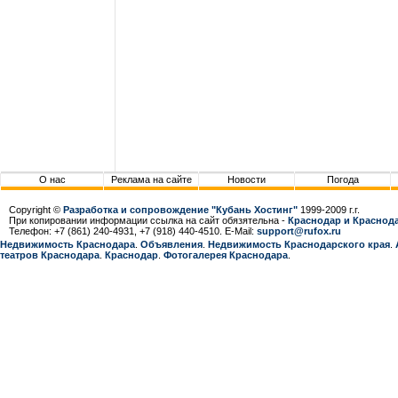
О нас
Реклама на сайте
Новости
Погода
Copyright ©
Разработка и сопровождение "Кубань Хостинг"
1999-2009 г.г.
При копировании информации ссылка на сайт обязятельна -
Краснодар и Краснода
Телефон: +7 (861) 240-4931, +7 (918) 440-4510. E-Mail:
support@rufox.ru
Недвижимость Краснодара
.
Объявления
.
Недвижимость Краснодарcкого края
.
театров Краснодара
.
Краснодар
.
Фотогалерея Краснодара
.