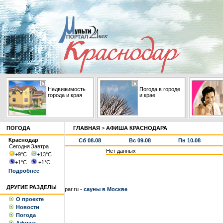
Недвижимость
Погода в городе
города и края
и крае
ПОГОДА
ГЛАВНАЯ
>
АФИША КРАСНОДАРА
Краснодар
Сб 08.08
Вс 09.08
Пн 10.08
Сегодня
Завтра
Нет данных
+9
°С
+13
°С
+1
°С
+1
°С
Подробнее
ДРУГИЕ РАЗДЕЛЫ
par.ru -
сауны в Москве
О проекте
Новости
Погода