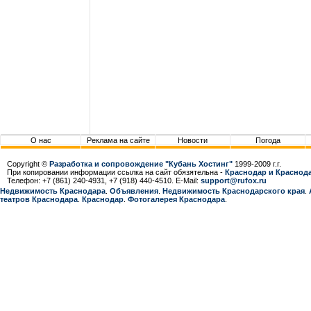
О нас
Реклама на сайте
Новости
Погода
Copyright ©
Разработка и сопровождение "Кубань Хостинг"
1999-2009 г.г.
При копировании информации ссылка на сайт обязятельна -
Краснодар и Краснода
Телефон: +7 (861) 240-4931, +7 (918) 440-4510. E-Mail:
support@rufox.ru
Недвижимость Краснодара
.
Объявления
.
Недвижимость Краснодарcкого края
.
театров Краснодара
.
Краснодар
.
Фотогалерея Краснодара
.