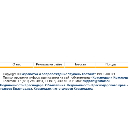
О нас
Реклама на сайте
Новости
Погода
Copyright ©
Разработка и сопровождение "Кубань Хостинг"
1999-2009 г.г.
При копировании информации ссылка на сайт обязятельна -
Краснодар и Краснода
Телефон: +7 (861) 240-4931, +7 (918) 440-4510. E-Mail:
support@rufox.ru
Недвижимость Краснодара
.
Объявления
.
Недвижимость Краснодарcкого края
.
театров Краснодара
.
Краснодар
.
Фотогалерея Краснодара
.