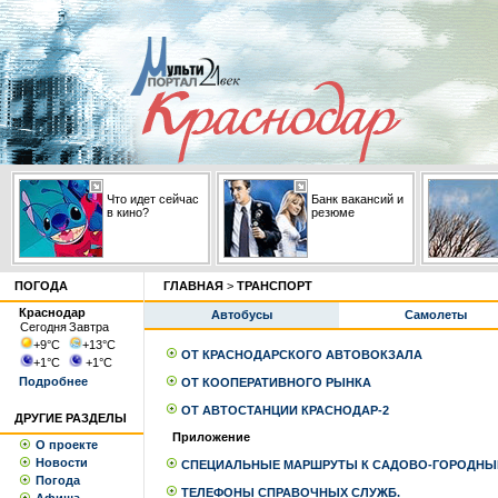
Что идет сейчас
Банк вакансий и
в кино?
резюме
ПОГОДА
ГЛАВНАЯ
>
ТРАНСПОРТ
Краснодар
Автобусы
Самолеты
Сегодня
Завтра
+9
°С
+13
°С
ОТ КРАСНОДАРСКОГО АВТОВОКЗАЛА
+1
°С
+1
°С
Подробнее
ОТ КООПЕРАТИВНОГО РЫНКА
ОТ АВТОСТАНЦИИ КРАСНОДАР-2
ДРУГИЕ РАЗДЕЛЫ
Приложение
О проекте
Новости
СПЕЦИАЛЬНЫЕ МАРШРУТЫ К САДОВО-ГОРОДНЫ
Погода
ТЕЛЕФОНЫ СПРАВОЧНЫХ СЛУЖБ.