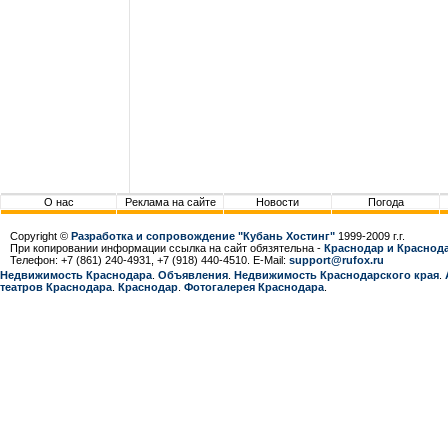
О нас
Реклама на сайте
Новости
Погода
Copyright ©
Разработка и сопровождение "Кубань Хостинг"
1999-2009 г.г.
При копировании информации ссылка на сайт обязятельна -
Краснодар и Краснода
Телефон: +7 (861) 240-4931, +7 (918) 440-4510. E-Mail:
support@rufox.ru
Недвижимость Краснодара
.
Объявления
.
Недвижимость Краснодарcкого края
.
театров Краснодара
.
Краснодар
.
Фотогалерея Краснодара
.