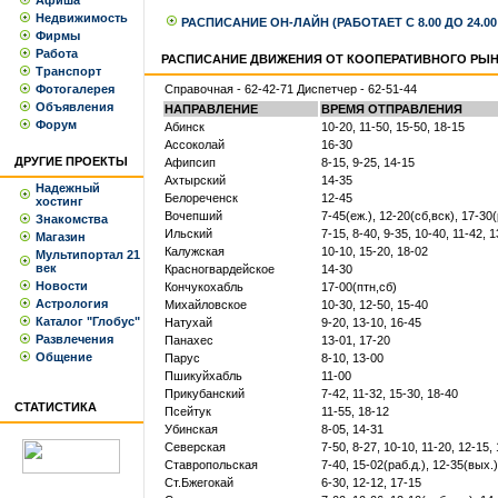
Афиша
Недвижимость
РАСПИСАНИЕ ОН-ЛАЙН (РАБОТАЕТ С 8.00 ДО 24.0
Фирмы
Работа
РАСПИСАНИЕ ДВИЖЕНИЯ ОТ КООПЕРАТИВНОГО РЫ
Транспорт
Фотогалерея
Справочная - 62-42-71 Диспетчер - 62-51-44
Объявления
НАПРАВЛЕНИЕ
ВРЕМЯ ОТПРАВЛЕНИЯ
Форум
Абинск
10-20, 11-50, 15-50, 18-15
Ассоколай
16-30
ДРУГИЕ ПРОЕКТЫ
Афипсип
8-15, 9-25, 14-15
Ахтырский
14-35
Надежный
Белореченск
12-45
хостинг
Вочепший
7-45(еж.), 12-20(сб,вск), 17-30
Знакомства
Ильский
7-15, 8-40, 9-35, 10-40, 11-42, 
Магазин
Калужская
10-10, 15-20, 18-02
Мультипортал 21
век
Красногвардейское
14-30
Новости
Кончукохабль
17-00(птн,сб)
Астрология
Михайловское
10-30, 12-50, 15-40
Каталог "Глобус"
Натухай
9-20, 13-10, 16-45
Развлечения
Панахес
13-01, 17-20
Общение
Парус
8-10, 13-00
Пшикуйхабль
11-00
Прикубанский
7-42, 11-32, 15-30, 18-40
СТАТИСТИКА
Псейтук
11-55, 18-12
Убинская
8-05, 14-31
Северская
7-50, 8-27, 10-10, 11-20, 12-15,
Ставропольская
7-40, 15-02(раб.д.), 12-35(вых.)
Ст.Бжегокай
6-30, 12-12, 17-15