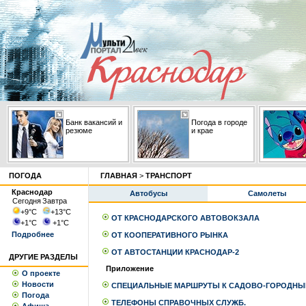
Банк вакансий и
Погода в городе
резюме
и крае
ПОГОДА
ГЛАВНАЯ
>
ТРАНСПОРТ
Краснодар
Автобусы
Самолеты
Сегодня
Завтра
+9
°С
+13
°С
ОТ КРАСНОДАРСКОГО АВТОВОКЗАЛА
+1
°С
+1
°С
Подробнее
ОТ КООПЕРАТИВНОГО РЫНКА
ОТ АВТОСТАНЦИИ КРАСНОДАР-2
ДРУГИЕ РАЗДЕЛЫ
Приложение
О проекте
Новости
СПЕЦИАЛЬНЫЕ МАРШРУТЫ К САДОВО-ГОРОДНЫ
Погода
ТЕЛЕФОНЫ СПРАВОЧНЫХ СЛУЖБ.