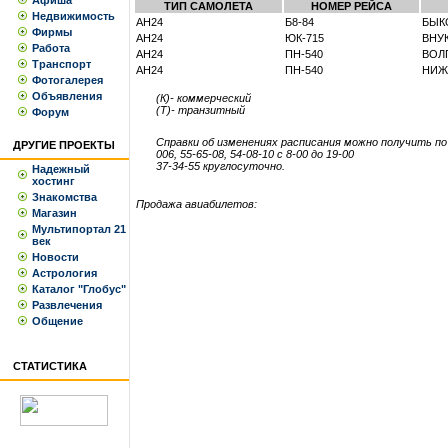
Афиша
ТИП САМОЛЕТА
НОМЕР РЕЙСА
Недвижимость
АН24
Б8-84
БЫК
Фирмы
АН24
ЮК-715
ВНУ
Работа
АН24
ПН-540
ВОЛ
Транспорт
АН24
ПН-540
НИЖ
Фотогалерея
Объявления
(К)- коммерческий
(Т)- транзитный
Форум
Справки об изменениях расписания можно получить п
ДРУГИЕ ПРОЕКТЫ
006, 55-65-08, 54-08-10 с 8-00 до 19-00
37-34-55 круглосуточно.
Надежный
хостинг
Знакомства
Продажа авиабилетов:
Магазин
Мультипортал 21
век
Новости
Астрология
Каталог "Глобус"
Развлечения
Общение
СТАТИСТИКА