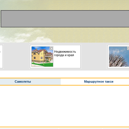
и
Недвижимость
города и края
Самолеты
Маршрутное такси