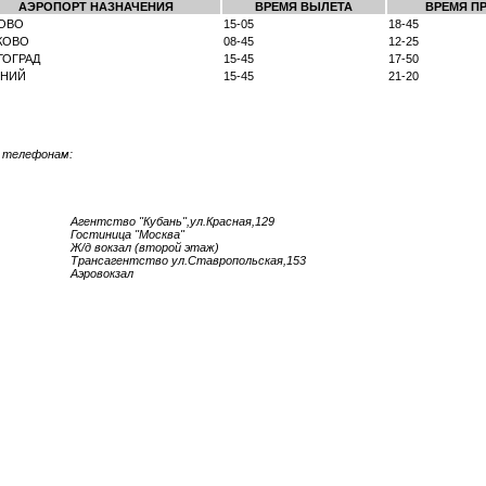
АЭРОПОРТ НАЗНАЧЕНИЯ
ВРЕМЯ ВЫЛЕТА
ВРЕМЯ П
ОВО
15-05
18-45
КОВО
08-45
12-25
ГОГРАД
15-45
17-50
НИЙ
15-45
21-20
о телефонам:
Агентство "Кубань",ул.Красная,129
Гостиница "Москва"
Ж/д вокзал (второй этаж)
Трансагентство ул.Ставропольская,153
Аэровокзал