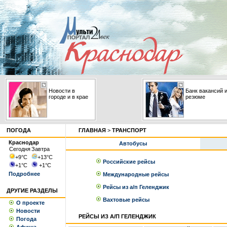
Новости в
Банк вакансий 
городе и в крае
резюме
ПОГОДА
ГЛАВНАЯ
>
ТРАНСПОРТ
Краснодар
Автобусы
Сегодня
Завтра
+9
°С
+13
°С
Российские рейсы
+1
°С
+1
°С
Подробнее
Международные рейсы
Рейсы из а/п Геленджик
ДРУГИЕ РАЗДЕЛЫ
Вахтовые рейсы
О проекте
Новости
РЕЙСЫ ИЗ А/П ГЕЛЕНДЖИК
Погода