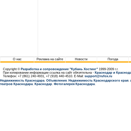
О нас
Реклама на сайте
Новости
Погода
Copyright ©
Разработка и сопровождение "Кубань Хостинг"
1999-2009 г.г.
При копировании информации ссылка на сайт обязятельна -
Краснодар и Краснода
Телефон: +7 (861) 240-4931, +7 (918) 440-4510. E-Mail:
support@rufox.ru
Недвижимость Краснодара
.
Объявления
.
Недвижимость Краснодарcкого края
.
театров Краснодара
.
Краснодар
.
Фотогалерея Краснодара
.