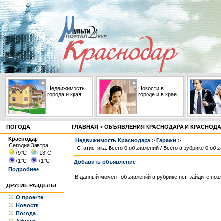
Недвижимость
Новости в
города и края
городе и в крае
ПОГОДА
ГЛАВНАЯ
>
ОБЪЯВЛЕНИЯ КРАСНОДАРА И КРАСНОДА
Краснодар
Недвижимость Краснодара
>
Гаражи
>
Сегодня
Завтра
Статистика: Всего 0 объявлений / Всего в рубрике 0 объ
+9
°С
+13
°С
+1
°С
+1
°С
Добавить объявление
Подробнее
В данный момент объявлений в рубрике нет, зайдите поз
ДРУГИЕ РАЗДЕЛЫ
О проекте
Новости
Погода