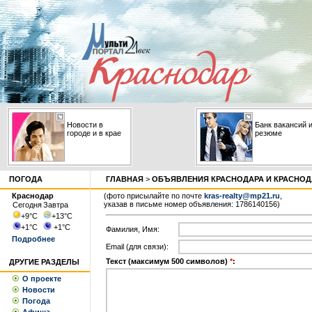
Новости в
Банк вакансий 
городе и в крае
резюме
ПОГОДА
ГЛАВНАЯ
>
ОБЪЯВЛЕНИЯ КРАСНОДАРА И КРАСНОД
Краснодар
(фото присылайте по почте
kras-realty@mp21.ru
,
указав в письме номер объявления: 1786140156)
Сегодня
Завтра
+9
°С
+13
°С
+1
°С
+1
°С
Фамилия, Имя:
Подробнее
Email (для связи):
Текст (максимум 500 символов)
*
:
ДРУГИЕ РАЗДЕЛЫ
О проекте
Новости
Погода