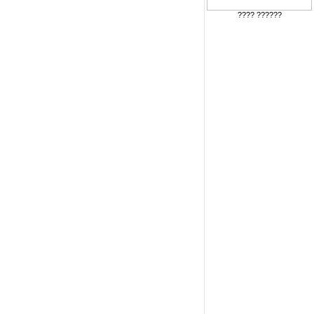
???? ??????