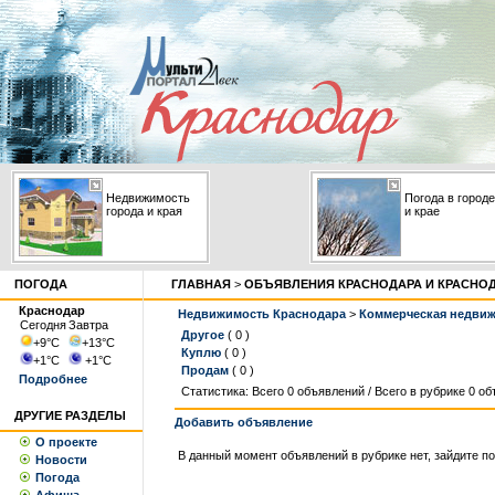
Недвижимость
Погода в городе
города и края
и крае
ПОГОДА
ГЛАВНАЯ
>
ОБЪЯВЛЕНИЯ КРАСНОДАРА И КРАСНО
Краснодар
Недвижимость Краснодара
>
Коммерческая недви
Сегодня
Завтра
Другое
( 0 )
+9
°С
+13
°С
Куплю
( 0 )
+1
°С
+1
°С
Продам
( 0 )
Подробнее
Статистика: Всего 0 объявлений / Всего в рубрике 0 о
ДРУГИЕ РАЗДЕЛЫ
Добавить объявление
О проекте
В данный момент объявлений в рубрике нет, зайдите по
Новости
Погода