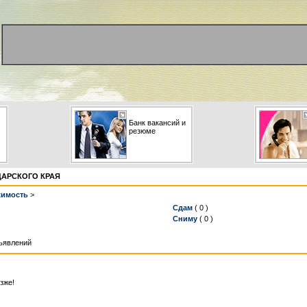
Банк вакансий и
резюме
ДАРСКОГО КРАЯ
жимость
>
Сдам
( 0 )
Сниму
( 0 )
бъявлений
зже!