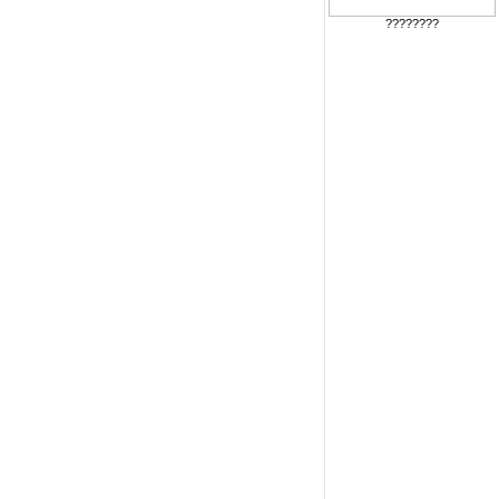
????????