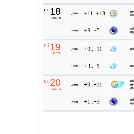
18
пт
пе
+11..+13
день
об
марта
об
+3..+5
ночь
пр
19
сб
+9..+11
день
об
марта
+3..+5
ночь
об
20
вс
об
+9..+11
день
не
до
марта
об
+1..+3
ночь
пр