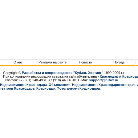
О нас
Реклама на сайте
Новости
Погода
Copyright ©
Разработка и сопровождение "Кубань Хостинг"
1999-2009 г.г.
При копировании информации ссылка на сайт обязятельна -
Краснодар и Краснода
Телефон: +7 (861) 240-4931, +7 (918) 440-4510. E-Mail:
support@rufox.ru
Недвижимость Краснодара
.
Объявления
.
Недвижимость Краснодарcкого края
.
театров Краснодара
.
Краснодар
.
Фотогалерея Краснодара
.