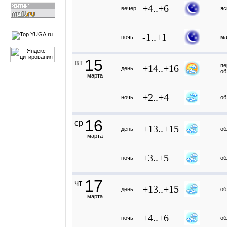
+4..+6
вечер
яс
-1..+1
ночь
ма
15
вт
пе
+14..+16
день
об
марта
+2..+4
ночь
об
16
ср
+13..+15
день
об
марта
+3..+5
ночь
об
17
чт
+13..+15
день
об
марта
+4..+6
ночь
об