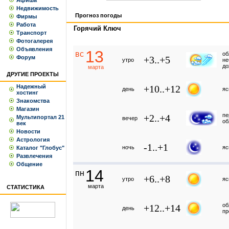
Афиша
Недвижимость
Прогноз погоды
Фирмы
Работа
Горячий Ключ
Транспорт
Фотогалерея
Объявления
13
вс
об
Форум
+3..+5
утро
не
до
марта
ДРУГИЕ ПРОЕКТЫ
Надежный
+10..+12
день
яс
хостинг
Знакомства
Магазин
пе
+2..+4
Мультипортал 21
вечер
об
век
Новости
Астрология
-1..+1
ночь
яс
Каталог "Глобус"
Развлечения
Общение
14
пн
+6..+8
утро
яс
марта
СТАТИСТИКА
об
+12..+14
день
пр