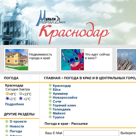
Недвижимость
Что идет сейчас
города и края
в кино?
ПОГОДА
ГЛАВНАЯ
>
ПОГОДА В КРАЕ И В ЦЕНТРАЛЬНЫХ ГОР
Краснодар
Краснодар
Сегодня
Завтра
Ейск
Армавир
+9
°С
+13
°С
Новороссийск
+1
°С
+1
°С
Сочи
Подробнее
Горячий ключ
Геленджик
Майкоп
ДРУГИЕ РАЗДЕЛЫ
Туапсе
О проекте
Погода в крае - Рассылки
Новости
Погода
Ваш E-Mail
Выберите