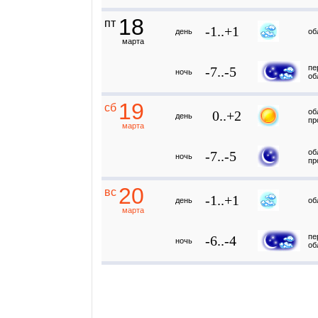
18
пт
-1..+1
день
об
марта
пе
-7..-5
ночь
об
19
сб
об
0..+2
день
пр
марта
об
-7..-5
ночь
пр
20
вс
-1..+1
день
об
марта
пе
-6..-4
ночь
об