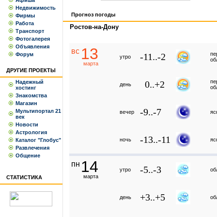
Афиша
Недвижимость
Прогноз погоды
Фирмы
Работа
Ростов-на-Дону
Транспорт
Фотогалерея
Объявления
13
вс
пе
Форум
-11..-2
утро
об
марта
ДРУГИЕ ПРОЕКТЫ
пе
Надежный
0..+2
день
об
хостинг
Знакомства
Магазин
-9..-7
Мультипортал 21
вечер
яс
век
Новости
Астрология
-13..-11
ночь
яс
Каталог "Глобус"
Развлечения
Общение
14
пн
-5..-3
утро
об
марта
СТАТИСТИКА
+3..+5
день
об