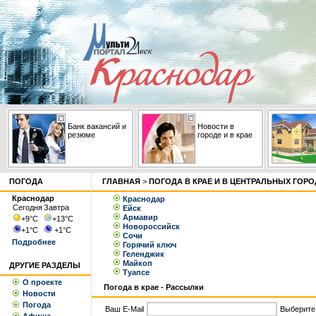
Банк вакансий и
Новости в
резюме
городе и в крае
ПОГОДА
ГЛАВНАЯ
>
ПОГОДА В КРАЕ И В ЦЕНТРАЛЬНЫХ ГОР
Краснодар
Краснодар
Сегодня
Завтра
Ейск
Армавир
+9
°С
+13
°С
Новороссийск
+1
°С
+1
°С
Сочи
Подробнее
Горячий ключ
Геленджик
Майкоп
ДРУГИЕ РАЗДЕЛЫ
Туапсе
О проекте
Погода в крае - Рассылки
Новости
Погода
Ваш E-Mail
Выберите