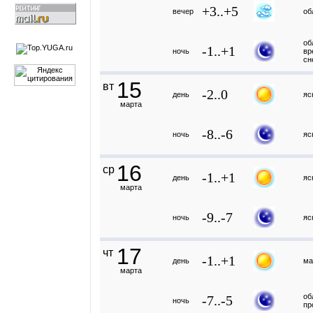
+3..+5
вечер
об
об
-1..+1
ночь
вр
сн
15
вт
-2..0
день
яс
марта
-8..-6
ночь
яс
16
ср
-1..+1
день
яс
марта
-9..-7
ночь
яс
17
чт
-1..+1
день
ма
марта
об
-7..-5
ночь
пр