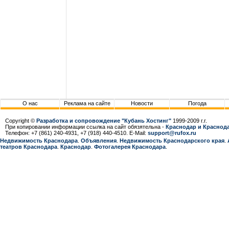
О нас
Реклама на сайте
Новости
Погода
Copyright ©
Разработка и сопровождение "Кубань Хостинг"
1999-2009 г.г.
При копировании информации ссылка на сайт обязятельна -
Краснодар и Краснода
Телефон: +7 (861) 240-4931, +7 (918) 440-4510. E-Mail:
support@rufox.ru
Недвижимость Краснодара
.
Объявления
.
Недвижимость Краснодарcкого края
.
театров Краснодара
.
Краснодар
.
Фотогалерея Краснодара
.