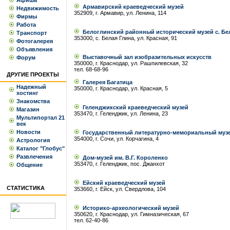
Афиша
Армавирский краеведческий музей
Недвижимость
352909, г. Армавир, ул. Ленина, 114
Фирмы
Работа
Белоглинский районный исторический музей с. Бе
Транспорт
353000, с. Белая Глина, ул. Красная, 91
Фотогалерея
Объявления
Выставочный зал изобразительных искусств
Форум
350000, г. Краснодар, ул. Рашпилевская, 32
тел. 68-68-96
ДРУГИЕ ПРОЕКТЫ
Галерея Багатица
Надежный
350000, г. Краснодар, ул. Красная, 5
хостинг
Знакомства
Геленджикский краеведческий музей
Магазин
353470, г. Геленджик, ул. Ленина, 23
Мультипортал 21
век
Новости
Государственный литературно-мемориальный музе
354000, г. Сочи, ул. Корчагина, 4
Астрология
Каталог "Глобус"
Развлечения
Дом-музей им. В.Г. Короленко
353470, г. Геленджик, пос. Джанхот
Общение
Ейский краеведческий музей
СТАТИСТИКА
353660, г. Ейск, ул. Свердлова, 104
Историко-археологический музей
350620, г. Краснодар, ул. Гимназическая, 67
тел. 62-40-86