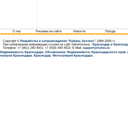
О нас
Реклама на сайте
Новости
Погода
Copyright ©
Разработка и сопровождение "Кубань Хостинг"
1999-2009 г.г.
При копировании информации ссылка на сайт обязятельна -
Краснодар и Краснода
Телефон: +7 (861) 240-4931, +7 (918) 440-4510. E-Mail:
support@rufox.ru
Недвижимость Краснодара
.
Объявления
.
Недвижимость Краснодарcкого края
.
театров Краснодара
.
Краснодар
.
Фотогалерея Краснодара
.