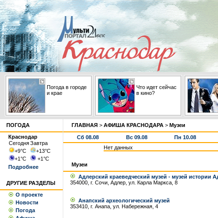
Погода в городе
Что идет сейчас
и крае
в кино?
ПОГОДА
ГЛАВНАЯ
>
АФИША КРАСНОДАРА
>
Музеи
Краснодар
Сб 08.08
Вс 09.08
Пн 10.08
Сегодня
Завтра
Нет данных
+9
°С
+13
°С
+1
°С
+1
°С
Музеи
Подробнее
Адлерский краеведческий музей - музей истории Ад
354000, г. Сочи, Адлер, ул. Карла Маркса, 8
ДРУГИЕ РАЗДЕЛЫ
О проекте
Анапский археологический музей
Новости
353410, г. Анапа, ул. Набережная, 4
Погода