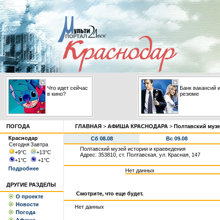
Что идет сейчас
Банк вакансий 
в кино?
резюме
ПОГОДА
ГЛАВНАЯ
>
АФИША КРАСНОДАРА
>
Полтавский музе
Краснодар
Сб 08.08
Вс 09.08
Сегодня
Завтра
Полтавский музей истории и краеведения
+9
°С
+13
°С
Адрес: 353810, ст. Полтавская, ул. Красная, 147
+1
°С
+1
°С
Подробнее
Нет данных
ДРУГИЕ РАЗДЕЛЫ
Смотрите, что еще будет.
О проекте
Новости
Нет данных
Погода