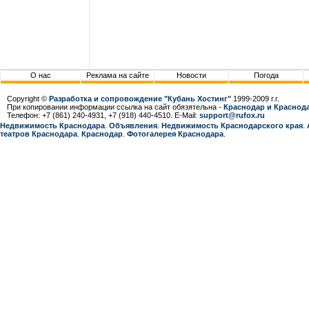
О нас
Реклама на сайте
Новости
Погода
Copyright ©
Разработка и сопровождение "Кубань Хостинг"
1999-2009 г.г.
При копировании информации ссылка на сайт обязятельна -
Краснодар и Краснода
Телефон: +7 (861) 240-4931, +7 (918) 440-4510. E-Mail:
support@rufox.ru
Недвижимость Краснодара
.
Объявления
.
Недвижимость Краснодарcкого края
.
театров Краснодара
.
Краснодар
.
Фотогалерея Краснодара
.