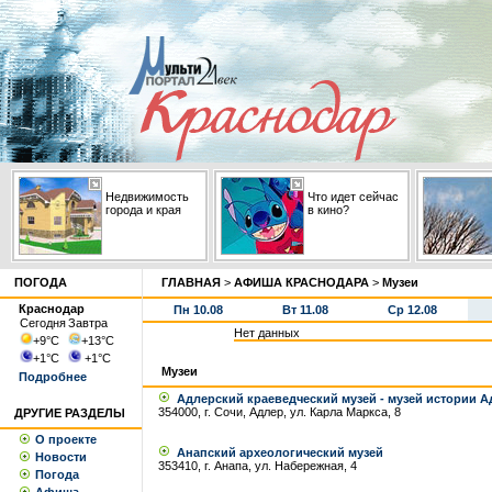
Недвижимость
Что идет сейчас
города и края
в кино?
ПОГОДА
ГЛАВНАЯ
>
АФИША КРАСНОДАРА
>
Музеи
Краснодар
Пн 10.08
Вт 11.08
Ср 12.08
Сегодня
Завтра
Нет данных
+9
°С
+13
°С
+1
°С
+1
°С
Музеи
Подробнее
Адлерский краеведческий музей - музей истории Ад
354000, г. Сочи, Адлер, ул. Карла Маркса, 8
ДРУГИЕ РАЗДЕЛЫ
О проекте
Анапский археологический музей
Новости
353410, г. Анапа, ул. Набережная, 4
Погода