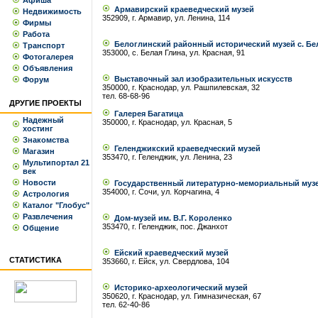
Афиша
Армавирский краеведческий музей
Недвижимость
352909, г. Армавир, ул. Ленина, 114
Фирмы
Работа
Белоглинский районный исторический музей с. Бе
Транспорт
353000, с. Белая Глина, ул. Красная, 91
Фотогалерея
Объявления
Выставочный зал изобразительных искусств
Форум
350000, г. Краснодар, ул. Рашпилевская, 32
тел. 68-68-96
ДРУГИЕ ПРОЕКТЫ
Галерея Багатица
Надежный
350000, г. Краснодар, ул. Красная, 5
хостинг
Знакомства
Геленджикский краеведческий музей
Магазин
353470, г. Геленджик, ул. Ленина, 23
Мультипортал 21
век
Новости
Государственный литературно-мемориальный музе
354000, г. Сочи, ул. Корчагина, 4
Астрология
Каталог "Глобус"
Развлечения
Дом-музей им. В.Г. Короленко
353470, г. Геленджик, пос. Джанхот
Общение
Ейский краеведческий музей
СТАТИСТИКА
353660, г. Ейск, ул. Свердлова, 104
Историко-археологический музей
350620, г. Краснодар, ул. Гимназическая, 67
тел. 62-40-86