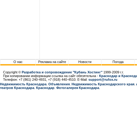
О нас
Реклама на сайте
Новости
Погода
Copyright ©
Разработка и сопровождение "Кубань Хостинг"
1999-2009 г.г.
При копировании информации ссылка на сайт обязятельна -
Краснодар и Краснода
Телефон: +7 (861) 240-4931, +7 (918) 440-4510. E-Mail:
support@rufox.ru
Недвижимость Краснодара
.
Объявления
.
Недвижимость Краснодарcкого края
.
театров Краснодара
.
Краснодар
.
Фотогалерея Краснодара
.