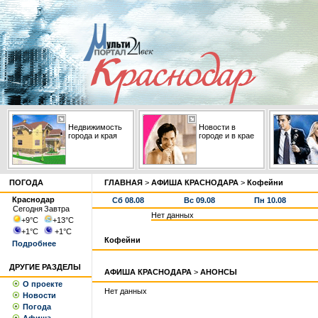
Недвижимость
Новости в
города и края
городе и в крае
ПОГОДА
ГЛАВНАЯ
>
АФИША КРАСНОДАРА
>
Кофейни
Краснодар
Сб 08.08
Вс 09.08
Пн 10.08
Сегодня
Завтра
Нет данных
+9
°С
+13
°С
+1
°С
+1
°С
Кофейни
Подробнее
ДРУГИЕ РАЗДЕЛЫ
АФИША КРАСНОДАРА
>
АНОНСЫ
О проекте
Нет данных
Новости
Погода