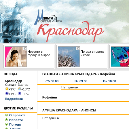
Новости в
Погода в городе
городе и в крае
и крае
ПОГОДА
ГЛАВНАЯ
>
АФИША КРАСНОДАРА
>
Кофейни
Краснодар
Сб 08.08
Вс 09.08
Пн 10.08
Сегодня
Завтра
Нет данных
+9
°С
+13
°С
+1
°С
+1
°С
Кофейни
Подробнее
ДРУГИЕ РАЗДЕЛЫ
АФИША КРАСНОДАРА
>
АНОНСЫ
О проекте
Нет данных
Новости
Погода