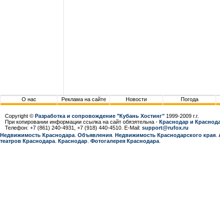
О нас
Реклама на сайте
Новости
Погода
Copyright ©
Разработка и сопровождение "Кубань Хостинг"
1999-2009 г.г.
При копировании информации ссылка на сайт обязятельна -
Краснодар и Краснода
Телефон: +7 (861) 240-4931, +7 (918) 440-4510. E-Mail:
support@rufox.ru
Недвижимость Краснодара
.
Объявления
.
Недвижимость Краснодарcкого края
.
театров Краснодара
.
Краснодар
.
Фотогалерея Краснодара
.