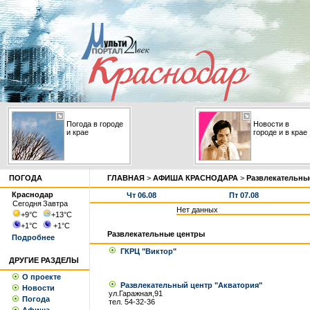
Погода в городе
Новости в
и крае
городе и в крае
ПОГОДА
ГЛАВНАЯ
>
АФИША КРАСНОДАРА
>
Развлекательны
Краснодар
Чт 06.08
Пт 07.08
Сегодня
Завтра
Нет данных
+9
°С
+13
°С
+1
°С
+1
°С
Развлекательные центры
Подробнее
ГКРЦ "Виктор"
ДРУГИЕ РАЗДЕЛЫ
О проекте
Развлекательный центр "Акватория"
Новости
ул.Гаражная,91
Погода
тел. 54-32-36