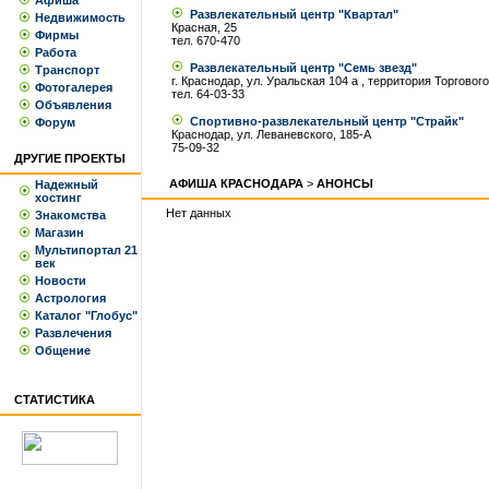
Афиша
Развлекательный центр "Квартал"
Недвижимость
Красная, 25
Фирмы
тел. 670-470
Работа
Развлекательный центр "Семь звезд"
Транспорт
г. Краснодар, ул. Уральская 104 а , территория Торгово
Фотогалерея
тел. 64-03-33
Объявления
Спортивно-развлекательный центр "Страйк"
Форум
Краснодар, ул. Леваневского, 185-А
75-09-32
ДРУГИЕ ПРОЕКТЫ
АФИША КРАСНОДАРА
>
АНОНСЫ
Надежный
хостинг
Нет данных
Знакомства
Магазин
Мультипортал 21
век
Новости
Астрология
Каталог "Глобус"
Развлечения
Общение
СТАТИСТИКА