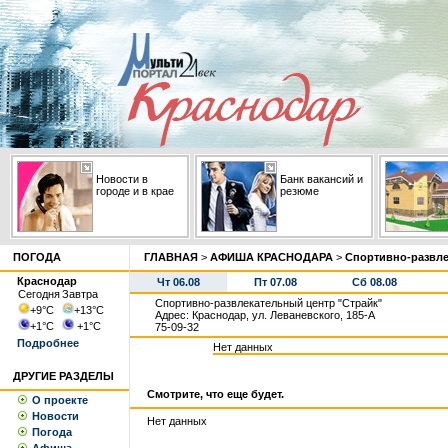
Новости в
Банк вакансий и
городе и в крае
резюме
ПОГОДА
ГЛАВНАЯ
>
АФИША КРАСНОДАРА
>
Спортивно-развле
Краснодар
Чт 06.08
Пт 07.08
Сб 08.08
Сегодня
Завтра
Спортивно-развлекательный центр "Страйк"
+9
°С
+13
°С
Адрес: Краснодар, ул. Леваневского, 185-А
+1
°С
+1
°С
75-09-32
Подробнее
Нет данных
ДРУГИЕ РАЗДЕЛЫ
Смотрите, что еще будет.
О проекте
Новости
Нет данных
Погода