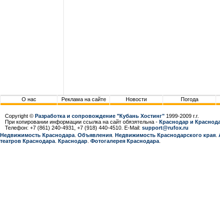
О нас
Реклама на сайте
Новости
Погода
Copyright ©
Разработка и сопровождение "Кубань Хостинг"
1999-2009 г.г.
При копировании информации ссылка на сайт обязятельна -
Краснодар и Краснода
Телефон: +7 (861) 240-4931, +7 (918) 440-4510. E-Mail:
support@rufox.ru
Недвижимость Краснодара
.
Объявления
.
Недвижимость Краснодарcкого края
.
театров Краснодара
.
Краснодар
.
Фотогалерея Краснодара
.