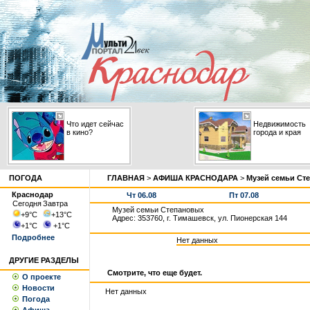
Что идет сейчас
Недвижимость
в кино?
города и края
ПОГОДА
ГЛАВНАЯ
>
АФИША КРАСНОДАРА
>
Музей семьи Ст
Краснодар
Чт 06.08
Пт 07.08
Сегодня
Завтра
Музей семьи Степановых
+9
°С
+13
°С
Адрес: 353760, г. Тимашевск, ул. Пионерская 144
+1
°С
+1
°С
Подробнее
Нет данных
ДРУГИЕ РАЗДЕЛЫ
Смотрите, что еще будет.
О проекте
Новости
Нет данных
Погода