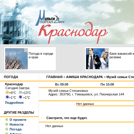
Погода в городе
Банк вакансий 
и крае
резюме
ПОГОДА
ГЛАВНАЯ
>
АФИША КРАСНОДАРА
>
Музей семьи Ст
Краснодар
Вс 09.08
Пн 10.08
Сегодня
Завтра
Музей семьи Степановых
+9
°С
+13
°С
Адрес: 353760, г. Тимашевск, ул. Пионерская 144
+1
°С
+1
°С
Подробнее
Нет данных
ДРУГИЕ РАЗДЕЛЫ
Смотрите, что еще будет.
О проекте
Новости
Нет данных
Погода