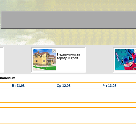
и
Недвижимость
города и края
епановых
Вт 11.08
Ср 12.08
Чт 13.08