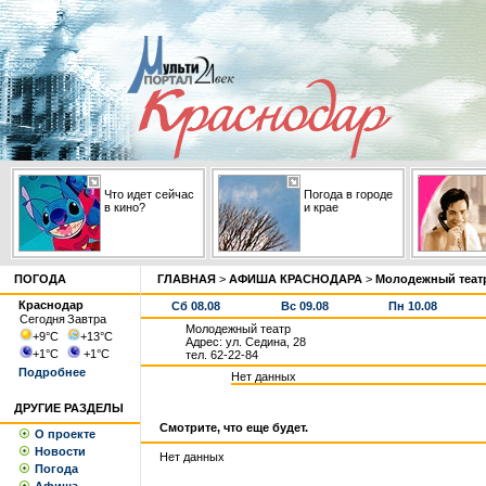
Что идет сейчас
Погода в городе
в кино?
и крае
ПОГОДА
ГЛАВНАЯ
>
АФИША КРАСНОДАРА
>
Молодежный теат
Краснодар
Сб 08.08
Вс 09.08
Пн 10.08
Сегодня
Завтра
Молодежный театр
+9
°С
+13
°С
Адрес: ул. Седина, 28
+1
°С
+1
°С
тел. 62-22-84
Подробнее
Нет данных
ДРУГИЕ РАЗДЕЛЫ
Смотрите, что еще будет.
О проекте
Новости
Нет данных
Погода