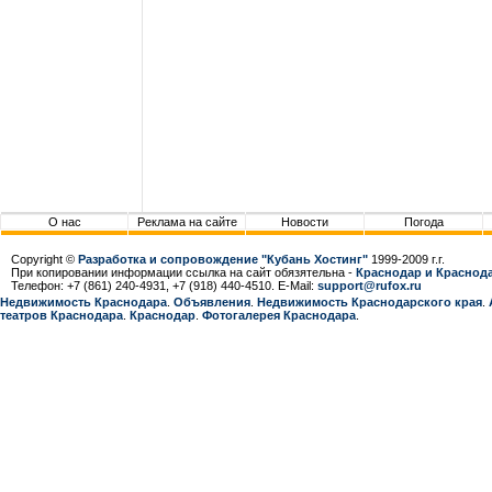
О нас
Реклама на сайте
Новости
Погода
Copyright ©
Разработка и сопровождение "Кубань Хостинг"
1999-2009 г.г.
При копировании информации ссылка на сайт обязятельна -
Краснодар и Краснода
Телефон: +7 (861) 240-4931, +7 (918) 440-4510. E-Mail:
support@rufox.ru
Недвижимость Краснодара
.
Объявления
.
Недвижимость Краснодарcкого края
.
театров Краснодара
.
Краснодар
.
Фотогалерея Краснодара
.