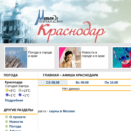
Погода в городе
Новости в
и крае
городе и в крае
ПОГОДА
ГЛАВНАЯ
>
АФИША КРАСНОДАРА
Краснодар
Сб 08.08
Вс 09.08
Пн 10.08
Сегодня
Завтра
Нет данных
+9
°С
+13
°С
+1
°С
+1
°С
Подробнее
ДРУГИЕ РАЗДЕЛЫ
par.ru -
сауны в Москве
О проекте
Новости
Погода