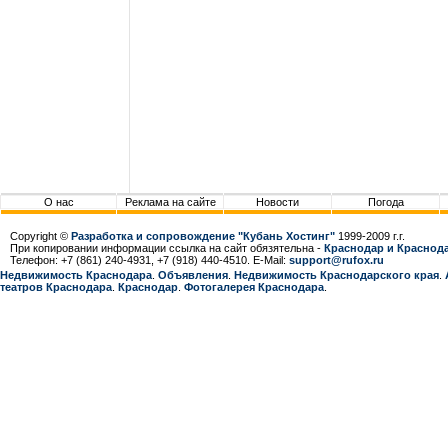
О нас
Реклама на сайте
Новости
Погода
Copyright ©
Разработка и сопровождение "Кубань Хостинг"
1999-2009 г.г.
При копировании информации ссылка на сайт обязятельна -
Краснодар и Краснода
Телефон: +7 (861) 240-4931, +7 (918) 440-4510. E-Mail:
support@rufox.ru
Недвижимость Краснодара
.
Объявления
.
Недвижимость Краснодарcкого края
.
театров Краснодара
.
Краснодар
.
Фотогалерея Краснодара
.