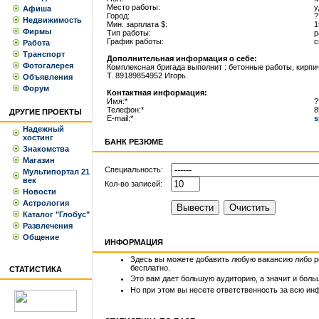
Место работы:
у
Афиша
Город:
?
Недвижимость
Мин. зарплата $:
1
Фирмы
Тип работы:
р
График работы:
с
Работа
Транспорт
Дополнительная информация о себе:
Фотогалерея
Комплексная бригада выполнит : бетонные работы, кирпич
Т. 89189854952 Игорь.
Объявления
Форум
Контактная информация:
Имя:*
?
Телефон:*
8
ДРУГИЕ ПРОЕКТЫ
E-mail:*
s
Надежный
хостинг
БАНК РЕЗЮМЕ
Знакомства
Магазин
Специальность:
Мультипортал 21
век
Кол-во записей:
Новости
Астрология
Каталог "Глобус"
Развлечения
Общение
ИНФОРМАЦИЯ
Здесь вы можете добавить любую вакансию либо 
бесплатно.
СТАТИСТИКА
Это вам дает большую аудиторию, а значит и бол
Но при этом вы несете ответственность за всю ин