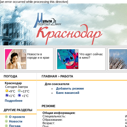
[an error occurred while processing this directive]
Новости в
Что идет сейчас
городе и в крае
в кино?
ПОГОДА
ГЛАВНАЯ
>
РАБОТА
Краснодар
Для соискателя
Сегодня
Завтра
Добавить резюме
+9
°С
+13
°С
Банк вакансий
+1
°С
+1
°С
Подробнее
РЕЗЮМЕ
ДРУГИЕ РАЗДЕЛЫ
Общая информация:
Специальность:
И
О проекте
Образование:
с
Новости
Возраст:
4
Погода
Пол:
М