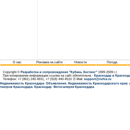
О нас
Реклама на сайте
Новости
Погода
Copyright ©
Разработка и сопровождение "Кубань Хостинг"
1999-2009 г.г.
При копировании информации ссылка на сайт обязятельна -
Краснодар и Краснода
Телефон: +7 (861) 240-4931, +7 (918) 440-4510. E-Mail:
support@rufox.ru
Недвижимость Краснодара
.
Объявления
.
Недвижимость Краснодарcкого края
.
театров Краснодара
.
Краснодар
.
Фотогалерея Краснодара
.