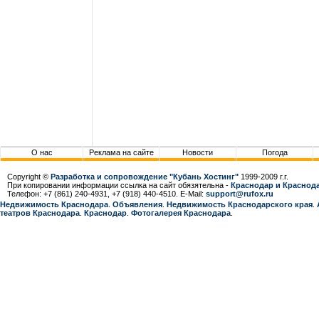
О нас
Реклама на сайте
Новости
Погода
Copyright ©
Разработка и сопровождение "Кубань Хостинг"
1999-2009 г.г.
При копировании информации ссылка на сайт обязятельна -
Краснодар и Краснода
Телефон: +7 (861) 240-4931, +7 (918) 440-4510. E-Mail:
support@rufox.ru
Недвижимость Краснодара
.
Объявления
.
Недвижимость Краснодарcкого края
.
театров Краснодара
.
Краснодар
.
Фотогалерея Краснодара
.