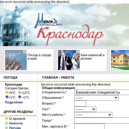
[an error occurred while processing this directive]
Погода в городе
Банк вакансий и
и крае
резюме
ПОГОДА
ГЛАВНАЯ
>
РАБОТА
Краснодар
[an error occurred while processing this directive]
Общая информация:
Сегодня
Завтра
Специальность:*
+9
°С
+13
°С
+1
°С
+1
°С
Образование:*
Подробнее
Возраст:*
Пол:*
ДРУГИЕ РАЗДЕЛЫ
Место работы:*
О проекте
Город:*
Новости
Мин. зарплата $:*
Погода