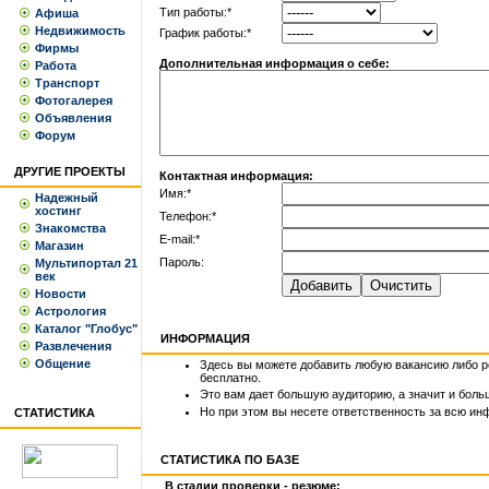
Тип работы:*
Афиша
Недвижимость
График работы:*
Фирмы
Дополнительная информация о себе:
Работа
Транспорт
Фотогалерея
Объявления
Форум
ДРУГИЕ ПРОЕКТЫ
Контактная информация:
Имя:*
Надежный
хостинг
Телефон:*
Знакомства
E-mail:*
Магазин
Пароль:
Мультипортал 21
век
Новости
Астрология
Каталог "Глобус"
ИНФОРМАЦИЯ
Развлечения
Общение
Здесь вы можете добавить любую вакансию либо 
бесплатно.
Это вам дает большую аудиторию, а значит и бол
Но при этом вы несете ответственность за всю ин
СТАТИСТИКА
СТАТИСТИКА ПО БАЗЕ
В стадии проверки - резюме: