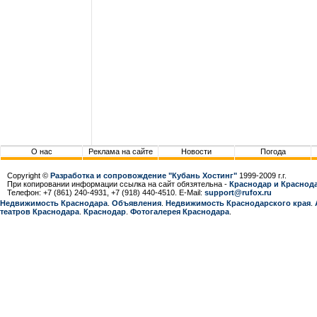
О нас
Реклама на сайте
Новости
Погода
Copyright ©
Разработка и сопровождение "Кубань Хостинг"
1999-2009 г.г.
При копировании информации ссылка на сайт обязятельна -
Краснодар и Краснода
Телефон: +7 (861) 240-4931, +7 (918) 440-4510. E-Mail:
support@rufox.ru
Недвижимость Краснодара
.
Объявления
.
Недвижимость Краснодарcкого края
.
театров Краснодара
.
Краснодар
.
Фотогалерея Краснодара
.