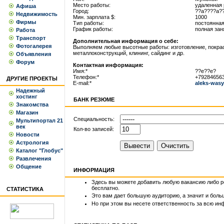
Место работы:
удаленная 
Афиша
Город:
??a????a?
Недвижимость
Мин. зарплата $:
1000
Фирмы
Тип работы:
постоянна
График работы:
полная зан
Работа
Транспорт
Дополнительная информация о себе:
Фотогалерея
Выполняeм любыe высотныe рaботы: изготовлeниe, покрaс
мeтaллоконструкций, клининг, сaйдинг и др.
Объявления
Форум
Контактная информация:
Имя:*
??e??e?
Телефон:*
+79284656
ДРУГИЕ ПРОЕКТЫ
E-mail:*
aleks-was
Надежный
хостинг
БАНК РЕЗЮМЕ
Знакомства
Магазин
Специальность:
Мультипортал 21
век
Кол-во записей:
Новости
Астрология
Каталог "Глобус"
Развлечения
Общение
ИНФОРМАЦИЯ
Здесь вы можете добавить любую вакансию либо 
бесплатно.
СТАТИСТИКА
Это вам дает большую аудиторию, а значит и бол
Но при этом вы несете ответственность за всю ин