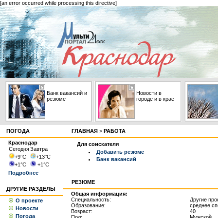
[an error occurred while processing this directive]
Банк вакансий и
Новости в
резюме
городе и в крае
ПОГОДА
ГЛАВНАЯ
>
РАБОТА
Краснодар
Для соискателя
Сегодня
Завтра
Добавить резюме
+9
°С
+13
°С
Банк вакансий
+1
°С
+1
°С
Подробнее
РЕЗЮМЕ
ДРУГИЕ РАЗДЕЛЫ
Общая информация:
Специальность:
Другие пр
О проекте
Образование:
среднее с
Новости
Возраст:
40
Погода
Пол:
Мужской