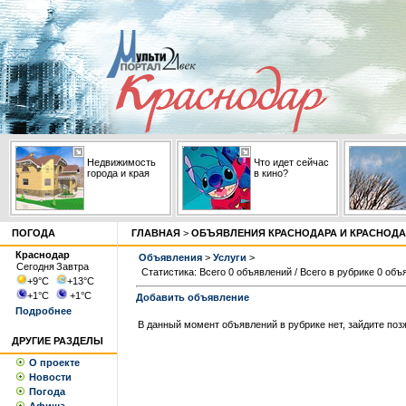
Недвижимость
Что идет сейчас
города и края
в кино?
ПОГОДА
ГЛАВНАЯ
>
ОБЪЯВЛЕНИЯ КРАСНОДАРА И КРАСНОДА
Краснодар
Объявления
>
Услуги
>
Сегодня
Завтра
Статистика: Всего 0 объявлений / Всего в рубрике 0 объ
+9
°С
+13
°С
+1
°С
+1
°С
Добавить объявление
Подробнее
В данный момент объявлений в рубрике нет, зайдите поз
ДРУГИЕ РАЗДЕЛЫ
О проекте
Новости
Погода