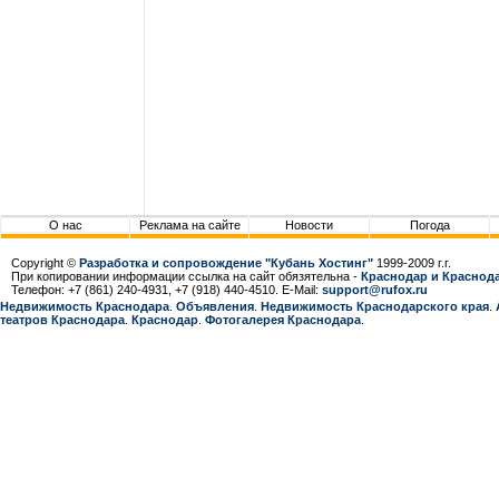
О нас
Реклама на сайте
Новости
Погода
Copyright ©
Разработка и сопровождение "Кубань Хостинг"
1999-2009 г.г.
При копировании информации ссылка на сайт обязятельна -
Краснодар и Краснода
Телефон: +7 (861) 240-4931, +7 (918) 440-4510. E-Mail:
support@rufox.ru
Недвижимость Краснодара
.
Объявления
.
Недвижимость Краснодарcкого края
.
театров Краснодара
.
Краснодар
.
Фотогалерея Краснодара
.