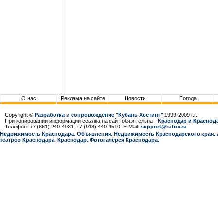
О нас
Реклама на сайте
Новости
Погода
Copyright ©
Разработка и сопровождение "Кубань Хостинг"
1999-2009 г.г.
При копировании информации ссылка на сайт обязятельна -
Краснодар и Краснода
Телефон: +7 (861) 240-4931, +7 (918) 440-4510. E-Mail:
support@rufox.ru
Недвижимость Краснодара
.
Объявления
.
Недвижимость Краснодарcкого края
.
театров Краснодара
.
Краснодар
.
Фотогалерея Краснодара
.