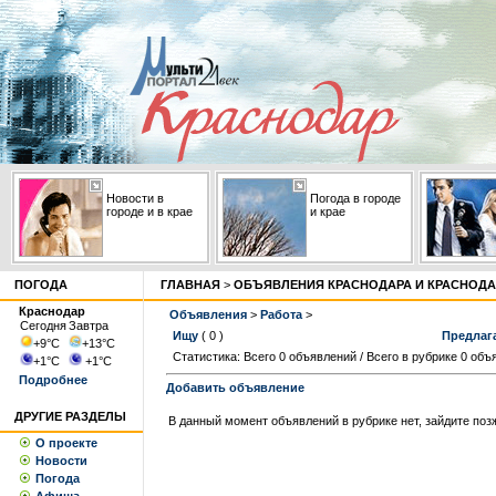
Новости в
Погода в городе
городе и в крае
и крае
ПОГОДА
ГЛАВНАЯ
>
ОБЪЯВЛЕНИЯ КРАСНОДАРА И КРАСНОДА
Краснодар
Объявления
>
Работа
>
Сегодня
Завтра
Ищу
( 0 )
Предлаг
+9
°С
+13
°С
Статистика: Всего 0 объявлений / Всего в рубрике 0 объ
+1
°С
+1
°С
Подробнее
Добавить объявление
ДРУГИЕ РАЗДЕЛЫ
В данный момент объявлений в рубрике нет, зайдите поз
О проекте
Новости
Погода