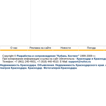
О нас
Реклама на сайте
Новости
Погода
Copyright ©
Разработка и сопровождение "Кубань Хостинг"
1999-2009 г.г.
При копировании информации ссылка на сайт обязятельна -
Краснодар и Краснода
Телефон: +7 (861) 240-4931, +7 (918) 440-4510. E-Mail:
support@rufox.ru
Недвижимость Краснодара
.
Объявления
.
Недвижимость Краснодарcкого края
.
театров Краснодара
.
Краснодар
.
Фотогалерея Краснодара
.