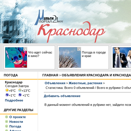
Что идет сейчас
Погода в городе
в кино?
и крае
ПОГОДА
ГЛАВНАЯ
>
ОБЪЯВЛЕНИЯ КРАСНОДАРА И КРАСНОДА
Краснодар
Объявления
>
Животные, растения
>
Сегодня
Завтра
Статистика: Всего 0 объявлений / Всего в рубрике 0 объ
+9
°С
+13
°С
+1
°С
+1
°С
Добавить объявление
Подробнее
В данный момент объявлений в рубрике нет, зайдите поз
ДРУГИЕ РАЗДЕЛЫ
О проекте
Новости
Погода