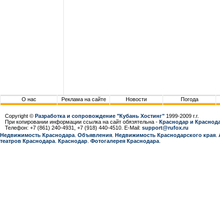
О нас
Реклама на сайте
Новости
Погода
Copyright ©
Разработка и сопровождение "Кубань Хостинг"
1999-2009 г.г.
При копировании информации ссылка на сайт обязятельна -
Краснодар и Краснода
Телефон: +7 (861) 240-4931, +7 (918) 440-4510. E-Mail:
support@rufox.ru
Недвижимость Краснодара
.
Объявления
.
Недвижимость Краснодарcкого края
.
театров Краснодара
.
Краснодар
.
Фотогалерея Краснодара
.