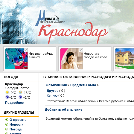
Что идет сейчас
Новости в
в кино?
городе и в крае
ПОГОДА
ГЛАВНАЯ
>
ОБЪЯВЛЕНИЯ КРАСНОДАРА И КРАСНОДА
Краснодар
Объявления
>
Предметы быта
>
Сегодня
Завтра
Другое
( 0 )
+9
°С
+13
°С
Куплю
( 0 )
+1
°С
+1
°С
Статистика: Всего 0 объявлений / Всего в рубрике 0 объ
Подробнее
Добавить объявление
ДРУГИЕ РАЗДЕЛЫ
В данный момент объявлений в рубрике нет, зайдите поз
О проекте
Новости
Погода