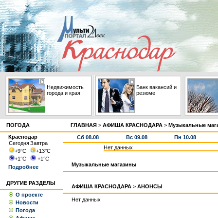
Недвижимость
Банк вакансий и
города и края
резюме
ПОГОДА
ГЛАВНАЯ
>
АФИША КРАСНОДАРА
>
Музыкальные маг
Краснодар
Сб 08.08
Вс 09.08
Пн 10.08
Сегодня
Завтра
Нет данных
+9
°С
+13
°С
+1
°С
+1
°С
Музыкальные магазины
Подробнее
ДРУГИЕ РАЗДЕЛЫ
АФИША КРАСНОДАРА
>
АНОНСЫ
О проекте
Нет данных
Новости
Погода