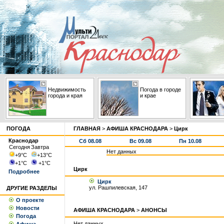
Недвижимость
Погода в городе
города и края
и крае
ПОГОДА
ГЛАВНАЯ
>
АФИША КРАСНОДАРА
>
Цирк
Краснодар
Сб 08.08
Вс 09.08
Пн 10.08
Сегодня
Завтра
Нет данных
+9
°С
+13
°С
+1
°С
+1
°С
Цирк
Подробнее
Цирк
ул. Рашпилевская, 147
ДРУГИЕ РАЗДЕЛЫ
О проекте
Новости
АФИША КРАСНОДАРА
>
АНОНСЫ
Погода
Нет данных