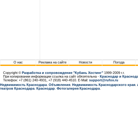
О нас
Реклама на сайте
Новости
Погода
Copyright ©
Разработка и сопровождение "Кубань Хостинг"
1999-2009 г.г.
При копировании информации ссылка на сайт обязятельна -
Краснодар и Краснода
Телефон: +7 (861) 240-4931, +7 (918) 440-4510. E-Mail:
support@rufox.ru
Недвижимость Краснодара
.
Объявления
.
Недвижимость Краснодарcкого края
.
театров Краснодара
.
Краснодар
.
Фотогалерея Краснодара
.