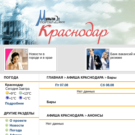
Новости в
Банк вакансий 
городе и в крае
резюме
ПОГОДА
ГЛАВНАЯ
>
АФИША КРАСНОДАРА
>
Бары
Краснодар
Пт 07.08
Сб 08.08
Сегодня
Завтра
Нет данных
+9
°С
+13
°С
+1
°С
+1
°С
Бары
Подробнее
ДРУГИЕ РАЗДЕЛЫ
АФИША КРАСНОДАРА
>
АНОНСЫ
О проекте
Нет данных
Новости
Погода