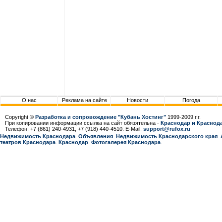
О нас
Реклама на сайте
Новости
Погода
Copyright ©
Разработка и сопровождение "Кубань Хостинг"
1999-2009 г.г.
При копировании информации ссылка на сайт обязятельна -
Краснодар и Краснода
Телефон: +7 (861) 240-4931, +7 (918) 440-4510. E-Mail:
support@rufox.ru
Недвижимость Краснодара
.
Объявления
.
Недвижимость Краснодарcкого края
.
театров Краснодара
.
Краснодар
.
Фотогалерея Краснодара
.