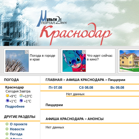
Погода в городе
Что идет сейчас
и крае
в кино?
ПОГОДА
ГЛАВНАЯ
>
АФИША КРАСНОДАРА
>
Пиццерии
Краснодар
Пт 07.08
Сб 08.08
Вс 09.08
Сегодня
Завтра
Нет данных
+9
°С
+13
°С
+1
°С
+1
°С
Пиццерии
Подробнее
ДРУГИЕ РАЗДЕЛЫ
АФИША КРАСНОДАРА
>
АНОНСЫ
О проекте
Нет данных
Новости
Погода