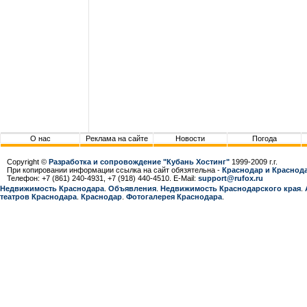
О нас
Реклама на сайте
Новости
Погода
Copyright ©
Разработка и сопровождение "Кубань Хостинг"
1999-2009 г.г.
При копировании информации ссылка на сайт обязятельна -
Краснодар и Краснода
Телефон: +7 (861) 240-4931, +7 (918) 440-4510. E-Mail:
support@rufox.ru
Недвижимость Краснодара
.
Объявления
.
Недвижимость Краснодарcкого края
.
театров Краснодара
.
Краснодар
.
Фотогалерея Краснодара
.