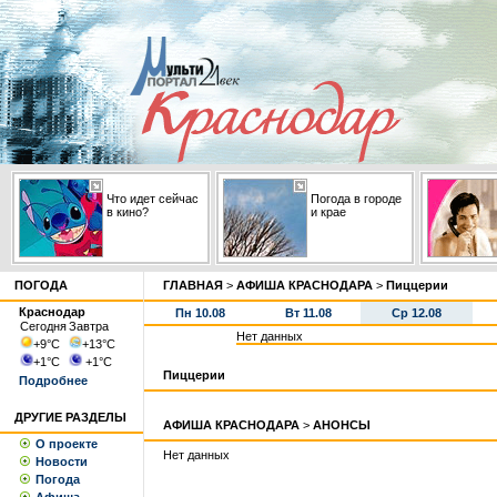
Что идет сейчас
Погода в городе
в кино?
и крае
ПОГОДА
ГЛАВНАЯ
>
АФИША КРАСНОДАРА
>
Пиццерии
Краснодар
Пн 10.08
Вт 11.08
Ср 12.08
Сегодня
Завтра
Нет данных
+9
°С
+13
°С
+1
°С
+1
°С
Пиццерии
Подробнее
ДРУГИЕ РАЗДЕЛЫ
АФИША КРАСНОДАРА
>
АНОНСЫ
О проекте
Нет данных
Новости
Погода