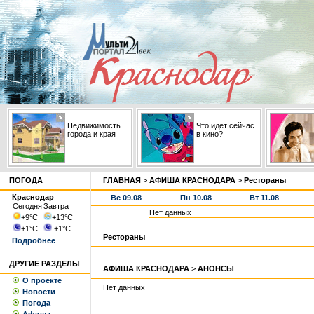
Недвижимость
Что идет сейчас
города и края
в кино?
ПОГОДА
ГЛАВНАЯ
>
АФИША КРАСНОДАРА
>
Рестораны
Краснодар
Вс 09.08
Пн 10.08
Вт 11.08
Сегодня
Завтра
Нет данных
+9
°С
+13
°С
+1
°С
+1
°С
Рестораны
Подробнее
ДРУГИЕ РАЗДЕЛЫ
АФИША КРАСНОДАРА
>
АНОНСЫ
О проекте
Нет данных
Новости
Погода