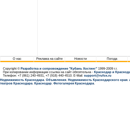
О нас
Реклама на сайте
Новости
Погода
Copyright ©
Разработка и сопровождение "Кубань Хостинг"
1999-2009 г.г.
При копировании информации ссылка на сайт обязятельна -
Краснодар и Краснода
Телефон: +7 (861) 240-4931, +7 (918) 440-4510. E-Mail:
support@rufox.ru
Недвижимость Краснодара
.
Объявления
.
Недвижимость Краснодарcкого края
.
театров Краснодара
.
Краснодар
.
Фотогалерея Краснодара
.