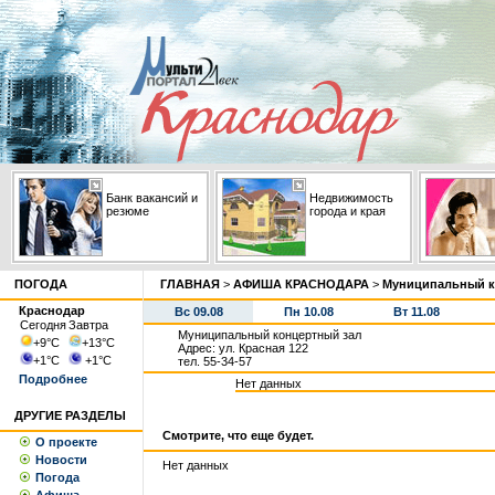
Банк вакансий и
Недвижимость
резюме
города и края
ПОГОДА
ГЛАВНАЯ
>
АФИША КРАСНОДАРА
>
Муниципальный к
Краснодар
Вс 09.08
Пн 10.08
Вт 11.08
Сегодня
Завтра
Муниципальный концертный зал
+9
°С
+13
°С
Адрес: ул. Красная 122
+1
°С
+1
°С
тел. 55-34-57
Подробнее
Нет данных
ДРУГИЕ РАЗДЕЛЫ
Смотрите, что еще будет.
О проекте
Новости
Нет данных
Погода