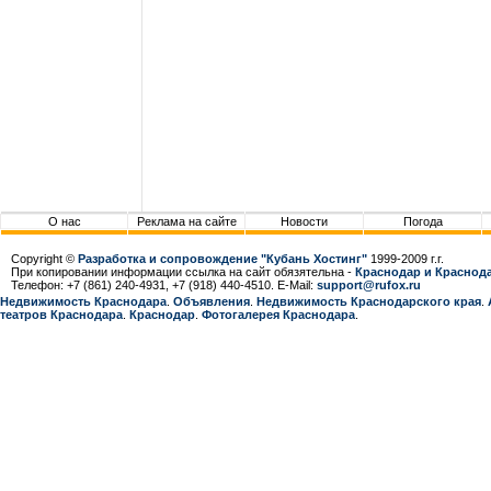
О нас
Реклама на сайте
Новости
Погода
Copyright ©
Разработка и сопровождение "Кубань Хостинг"
1999-2009 г.г.
При копировании информации ссылка на сайт обязятельна -
Краснодар и Краснода
Телефон: +7 (861) 240-4931, +7 (918) 440-4510. E-Mail:
support@rufox.ru
Недвижимость Краснодара
.
Объявления
.
Недвижимость Краснодарcкого края
.
театров Краснодара
.
Краснодар
.
Фотогалерея Краснодара
.