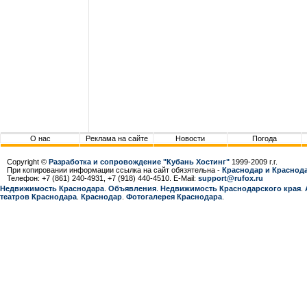
О нас
Реклама на сайте
Новости
Погода
Copyright ©
Разработка и сопровождение "Кубань Хостинг"
1999-2009 г.г.
При копировании информации ссылка на сайт обязятельна -
Краснодар и Краснода
Телефон: +7 (861) 240-4931, +7 (918) 440-4510. E-Mail:
support@rufox.ru
Недвижимость Краснодара
.
Объявления
.
Недвижимость Краснодарcкого края
.
театров Краснодара
.
Краснодар
.
Фотогалерея Краснодара
.