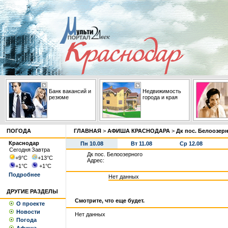
Банк вакансий и
Недвижимость
резюме
города и края
ПОГОДА
ГЛАВНАЯ
>
АФИША КРАСНОДАРА
>
Дк пос. Белоозер
Краснодар
Пн 10.08
Вт 11.08
Ср 12.08
Сегодня
Завтра
Дк пос. Белоозерного
+9
°С
+13
°С
Адрес:
+1
°С
+1
°С
Подробнее
Нет данных
ДРУГИЕ РАЗДЕЛЫ
Смотрите, что еще будет.
О проекте
Новости
Нет данных
Погода