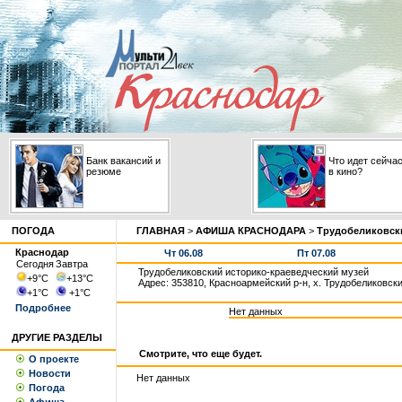
Банк вакансий и
Что идет сейча
резюме
в кино?
ПОГОДА
ГЛАВНАЯ
>
АФИША КРАСНОДАРА
>
Трудобеликовски
Краснодар
Чт 06.08
Пт 07.08
Сегодня
Завтра
Трудобеликовский историко-краеведческий музей
+9
°С
+13
°С
Адрес: 353810, Красноармейский р-н, х. Трудобеликовский
+1
°С
+1
°С
Подробнее
Нет данных
ДРУГИЕ РАЗДЕЛЫ
Смотрите, что еще будет.
О проекте
Новости
Нет данных
Погода