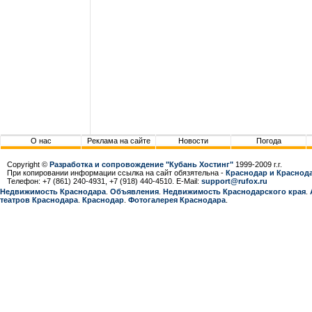
О нас
Реклама на сайте
Новости
Погода
Copyright ©
Разработка и сопровождение "Кубань Хостинг"
1999-2009 г.г.
При копировании информации ссылка на сайт обязятельна -
Краснодар и Краснода
Телефон: +7 (861) 240-4931, +7 (918) 440-4510. E-Mail:
support@rufox.ru
Недвижимость Краснодара
.
Объявления
.
Недвижимость Краснодарcкого края
.
театров Краснодара
.
Краснодар
.
Фотогалерея Краснодара
.