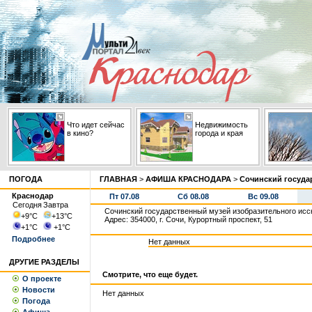
Что идет сейчас
Недвижимость
в кино?
города и края
ПОГОДА
ГЛАВНАЯ
>
АФИША КРАСНОДАРА
>
Сочинский госуда
Краснодар
Пт 07.08
Сб 08.08
Вс 09.08
Сегодня
Завтра
Сочинский государственный музей изобразительного исс
+9
°С
+13
°С
Адрес: 354000, г. Сочи, Курортный проспект, 51
+1
°С
+1
°С
Подробнее
Нет данных
ДРУГИЕ РАЗДЕЛЫ
Смотрите, что еще будет.
О проекте
Новости
Нет данных
Погода