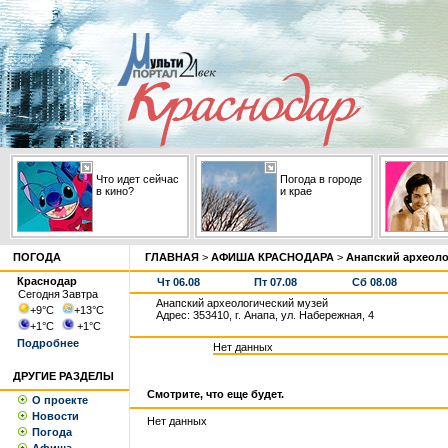
Что идет сейчас
Погода в городе
в кино?
и крае
ПОГОДА
ГЛАВНАЯ
>
АФИША КРАСНОДАРА
>
Анапский археоло
Краснодар
Чт 06.08
Пт 07.08
Сб 08.08
Сегодня
Завтра
Анапский археологический музей
+9
°С
+13
°С
Адрес: 353410, г. Анапа, ул. Набережная, 4
+1
°С
+1
°С
Подробнее
Нет данных
ДРУГИЕ РАЗДЕЛЫ
Смотрите, что еще будет.
О проекте
Новости
Нет данных
Погода