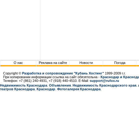
О нас
Реклама на сайте
Новости
Погода
Copyright ©
Разработка и сопровождение "Кубань Хостинг"
1999-2009 г.г.
При копировании информации ссылка на сайт обязятельна -
Краснодар и Краснода
Телефон: +7 (861) 240-4931, +7 (918) 440-4510. E-Mail:
support@rufox.ru
Недвижимость Краснодара
.
Объявления
.
Недвижимость Краснодарcкого края
.
театров Краснодара
.
Краснодар
.
Фотогалерея Краснодара
.