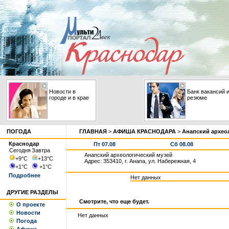
Новости в
Банк вакансий 
городе и в крае
резюме
ПОГОДА
ГЛАВНАЯ
>
АФИША КРАСНОДАРА
>
Анапский архео
Краснодар
Пт 07.08
Сб 08.08
Сегодня
Завтра
Анапский археологический музей
+9
°С
+13
°С
Адрес: 353410, г. Анапа, ул. Набережная, 4
+1
°С
+1
°С
Подробнее
Нет данных
ДРУГИЕ РАЗДЕЛЫ
Смотрите, что еще будет.
О проекте
Новости
Нет данных
Погода