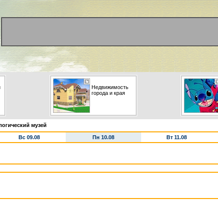
и
Недвижимость
города и края
логический музей
Вс 09.08
Пн 10.08
Вт 11.08