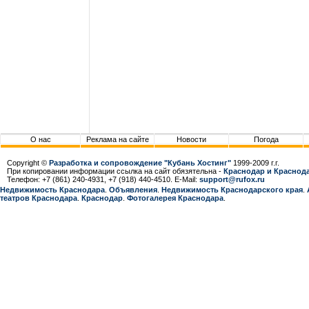
О нас
Реклама на сайте
Новости
Погода
Copyright ©
Разработка и сопровождение "Кубань Хостинг"
1999-2009 г.г.
При копировании информации ссылка на сайт обязятельна -
Краснодар и Краснода
Телефон: +7 (861) 240-4931, +7 (918) 440-4510. E-Mail:
support@rufox.ru
Недвижимость Краснодара
.
Объявления
.
Недвижимость Краснодарcкого края
.
театров Краснодара
.
Краснодар
.
Фотогалерея Краснодара
.