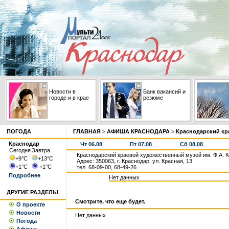
Новости в
Банк вакансий и
городе и в крае
резюме
ПОГОДА
ГЛАВНАЯ
>
АФИША КРАСНОДАРА
>
Краснодарский кр
Краснодар
Чт 06.08
Пт 07.08
Сб 08.08
Сегодня
Завтра
Краснодарский краевой художественный музей им. Ф.А. 
+9
°С
+13
°С
Адрес: 350063, г. Краснодар, ул. Красная, 13
+1
°С
+1
°С
тел. 68-09-00, 68-49-26
Подробнее
Нет данных
ДРУГИЕ РАЗДЕЛЫ
Смотрите, что еще будет.
О проекте
Новости
Нет данных
Погода