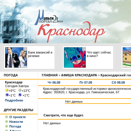
Банк вакансий и
Что идет сейчас
резюме
в кино?
ПОГОДА
ГЛАВНАЯ
>
АФИША КРАСНОДАРА
>
Краснодарский го
Краснодар
Чт 06.08
Пт 07.08
Сб 08.08
Сегодня
Завтра
Краснодарский государственный историко-архиологически
+9
°С
+13
°С
Адрес: 350620, г. Краснодар, ул. Гимназическая, 67
+1
°С
+1
°С
Подробнее
Нет данных
ДРУГИЕ РАЗДЕЛЫ
Смотрите, что еще будет.
О проекте
Новости
Нет данных
Погода