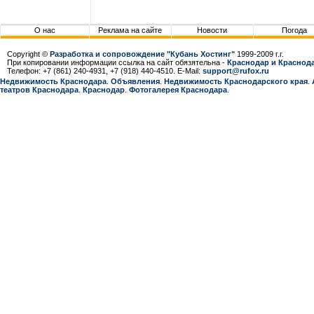
О нас
Реклама на сайте
Новости
Погода
Copyright ©
Разработка и сопровождение "Кубань Хостинг"
1999-2009 г.г.
При копировании информации ссылка на сайт обязятельна -
Краснодар и Краснода
Телефон: +7 (861) 240-4931, +7 (918) 440-4510. E-Mail:
support@rufox.ru
Недвижимость Краснодара
.
Объявления
.
Недвижимость Краснодарcкого края
.
театров Краснодара
.
Краснодар
.
Фотогалерея Краснодара
.