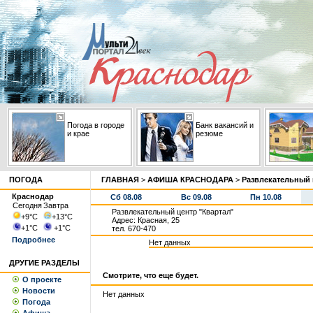
Погода в городе
Банк вакансий и
и крае
резюме
ПОГОДА
ГЛАВНАЯ
>
АФИША КРАСНОДАРА
>
Развлекательный 
Краснодар
Сб 08.08
Вс 09.08
Пн 10.08
Сегодня
Завтра
Развлекательный центр "Квартал"
+9
°С
+13
°С
Адрес: Красная, 25
+1
°С
+1
°С
тел. 670-470
Подробнее
Нет данных
ДРУГИЕ РАЗДЕЛЫ
Смотрите, что еще будет.
О проекте
Новости
Нет данных
Погода