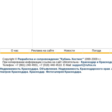
О нас
Реклама на сайте
Новости
Погода
Copyright ©
Разработка и сопровождение "Кубань Хостинг"
1999-2009 г.г.
При копировании информации ссылка на сайт обязятельна -
Краснодар и Краснода
Телефон: +7 (861) 240-4931, +7 (918) 440-4510. E-Mail:
support@rufox.ru
Недвижимость Краснодара
.
Объявления
.
Недвижимость Краснодарcкого края
.
театров Краснодара
.
Краснодар
.
Фотогалерея Краснодара
.